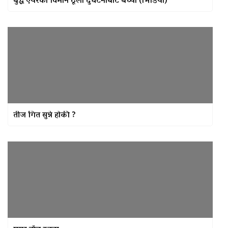
बुद्ध एयरको विमान ठूलो दुर्घटनाबाट बच्यो (भिडियो)
मुगुमा नेपाल स्वयंसेवी रक्तदाता समाज
गठन, अध्यक्षमा बुढा
नेपाल रेडक्रसका केन्द्रीय कोषाध्यक्ष
कर्माचार्यद्वारा बाँके शाखामा भेटघाट
तीज गित सुन्ने होकी ?