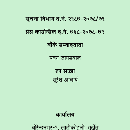
सूचना विभाग द‌.नं. २९८७-२०७८/७९
प्रेस काउन्सिल द.नं. ७४८-२०७८-७९
बाँके सम्वाददाता
पवन जायसवाल
रुप सज्जा
सुरेश आचार्य
कार्यालय
वीरेन्द्रनगर-९, लाटीकोइली, सुर्खेत