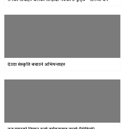
सँगैका साथीहरु ढलेको सम्झिदा भक्कानो फुट्छ – शैलजा बम
तीन महिनासम्म ‘परीक्षणकाल’,
अत्यावश्यक सेवालाई मात्र प्रवेश
वीरेन्द्रनगरमा रक्तदान कार्यक्रम सम्पन्न,
९४ पिन्ट रगत संकलन
कर्णाली प्रदेश सरकारद्वारा सवारी
साधनमा नयाँ कर र दस्तुर निर्धारण
देउडा संस्कृति बचाउने अभियन्ताहरु
क्यान्सर अस्पताल खजुरामा
बालबालिकाकालागि कृतिम खेल सामाग्री
हस्तान्तरण
बर्दियाको राजापूरमा सर्वाधिक शतक
रक्तदाता कर्माचार्य सम्मानित