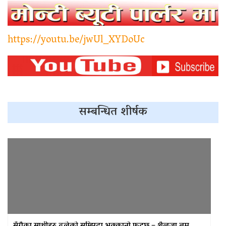
खरालको सार्वजनिक भयो तीज गीत
‘माइतीको दैलो बरिलै’
https://youtu.be/jwUl_XYDoUc
पत्रकार खड्काको चरित्रहत्या गर्न
खोजिएको भन्दै पत्रकार महासंघ
सुर्खेतको आपत्ति
सम्बन्धित शीर्षक
पत्रकार महासंघका निवर्तमान अध्यक्ष
शर्माद्वारा ‘श्रीमनु पत्रकारिता पुरस्कार’
कोष स्थापना
एक्टीभ युवा क्लबको आयोजनामा २१
जनाले गरे रक्तदान
नागढुङ्गा–सिस्नेखोला सुरुङमार्ग उद्घाटन: