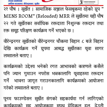
९४ पिन्ट रगत संकलन
२१ पौष । सुर्खेत । सामाजिक सञ्जाल फेसबुकमा रहेको ग्रुप ”
MENS ROOM” (Reloaded) MRR ले सुर्खेतमा यही पौष
२२ गते सुर्खेतका सर्वाधिक रक्तदाता निशुल्क रक्तदान तथा
कर्णाली प्रदेश सरकारद्वारा सवारी
रक्त समूह परिक्षण कार्यक्रम गर्ने भएको छ ।
साधनमा नयाँ कर र दस्तुर निर्धारण
वीरेन्द्रनगर सुर्खेतको वीरेन्द्रनगर चौकमा विहान ८ बजे विहान
देखि कार्यक्रम गर्ने ग्रुपमा आबद्ध सुर्खेतका युवा सागर
क्यान्सर अस्पताल खजुरामा
बालबालिकाकालागि कृतिम खेल सामाग्री
लम्सालले बताए ।
हस्तान्तरण
कार्यक्रमको उद्देश्य भनेको रगत आभावको कारणले कसैले
बर्दियाको राजापूरमा सर्वाधिक शतक
पनि ज्यान गुमाउन नपरोस भन्नकालागि युवाहरुमा रक्तदान
रक्तदाता कर्माचार्य सम्मानित
गर्ने भावना जागृत गराउनकालागि कार्यक्रमको आयोजना
मुगुमा नेपाल स्वयंसेवी रक्तदाता समाज
गरेको लम्सालले बताए ।
गठन, अध्यक्षमा बुढा
पुनम फाउण्डेसन सुर्खेत संगको सहकार्यमा गर्न लागिएको
कार्यक्रमको सह आयोजकमा सुपथ मेडिकल हल, देउती