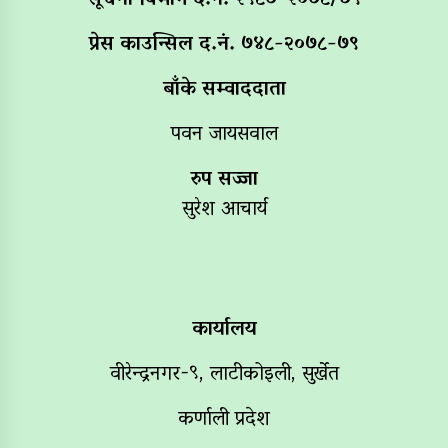
सूचना विभाग द‌.नं. २९८७-२०७८/७९
प्रेस काउन्सिल द.नं. ७४८-२०७८-७९
बाँके सम्वाददाता
पवन जायसवाल
रुप सज्जा
सुरेश आचार्य
कार्यालय
वीरेन्द्रनगर-९, लाटीकोइली, सुर्खेत
कर्णाली प्रदेश