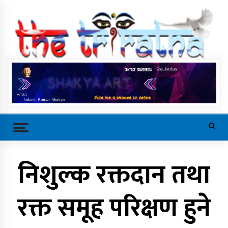
Skip
to
content
Trending Now
निशुल्क रक्तदान तथा
खरालको सार्वजनिक भयो तीज गीत
रक्त समूह परिक्षण हुने
‘माइतीको दैलो बरिलै’