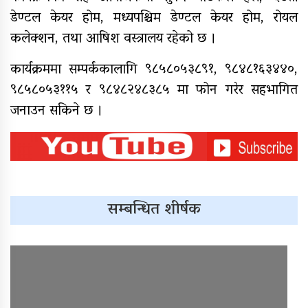
डेण्टल केयर होम, मध्यपश्चिम डेण्टल केयर होम, रोयल
नेपाल रेडक्रसका केन्द्रीय कोषाध्यक्ष
कर्माचार्यद्वारा बाँके शाखामा भेटघाट
कलेक्शन, तथा आषिश वस्त्रालय रहेको छ ।
कार्यक्रममा सम्पर्ककालागि ९८५८०५३८९१, ९८४८१६३४४०,
९८५८०५३११५ र ९८४८२४८३८५ मा फोन गरेर सहभागित
नेपालका सर्वाधिक स्वयंसेवी शतक
जनाउन सकिने छ ।
रक्तदाता कर्माचार्यद्वारा मुगुमा १८७औं
पटकको रक्तदान
सम्बन्धित शीर्षक