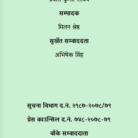
प्रवाश कुमार शाक्य
सम्पादक
मिलन श्रेष्ठ
सुर्खेत सम्वाददता
अभिषेक सिंह
सूचना विभाग द‌.नं. २९८७-२०७८/७९
प्रेस काउन्सिल द.नं. ७४८-२०७८-७९
बाँके सम्वाददाता