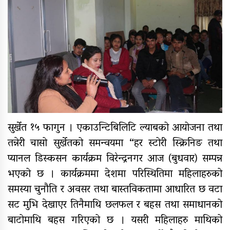
९४ पिन्ट रगत संकलन
कर्णाली प्रदेश सरकारद्वारा सवारी
साधनमा नयाँ कर र दस्तुर निर्धारण
क्यान्सर अस्पताल खजुरामा
बालबालिकाकालागि कृतिम खेल सामाग्री
सुर्खेत १५ फागुन । एकाउन्टिबिलिटि ल्याबको आयोजना तथा
हस्तान्तरण
तन्नेरी चासो सुर्खेतको समन्वयमा “हर स्टोरी स्क्रिनिङ तथा
बर्दियाको राजापूरमा सर्वाधिक शतक
प्यानल डिस्कसन कार्यक्रम विरेन्द्रनगर आज (बुधवार) सम्पन्न
रक्तदाता कर्माचार्य सम्मानित
भएको छ । कार्यक्रममा देशमा परिस्थितिमा महिलाहरुको
समस्या चुनौति र अवसर तथा बास्तविकतामा आधारित छ वटा
सट मुभि देखाएर तिनैमाथि छलफल र बहस तथा समाधानको
मुगुमा नेपाल स्वयंसेवी रक्तदाता समाज
बाटोमाथि बहस गरिएको छ । यसरी महिलाहरु माथिको
गठन, अध्यक्षमा बुढा