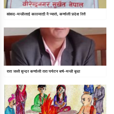
सांसद–मन्त्रीलाई काठमाडौँ नै प्यारो, कर्णाली प्रदेश रित्तै
रारा जस्तै सुन्दर कर्णाली रारा पर्यटन बर्ष–मन्त्री बुढा