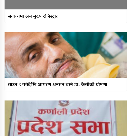
सर्वोच्चमा अब मुख्य रजिस्ट्रार
साउन ९ गतेदेखि आमरण अनसन बस्ने डा. केसीको घोषणा