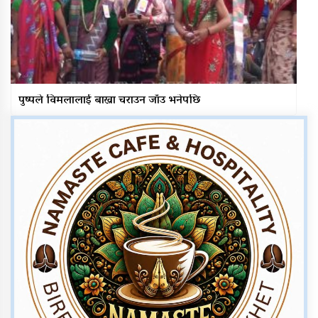
पुष्पले विमलालाई बाख्रा चराउन जाँउ भनेपछि