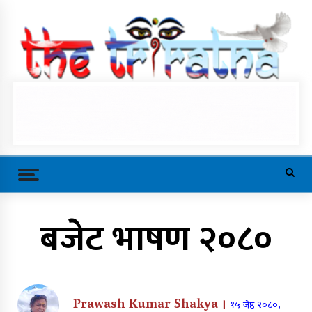
Skip
to
content
Trending Now
बजेट भाषण २०८०
भरतको तीज गीत ‘तीज आयो राजै’
सार्वजनिक (भिडियोसहित)
Prawash Kumar Shakya ।
१५ जेष्ठ २०८०,