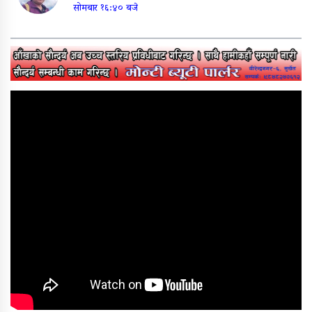
सोमबार १६:४० बजे
भक्तपूर र काठमाण्डौंमा रक्तदान,
सर्वाधिक शतक रक्तदाता कर्माचार्य
सम्मानित
बाँकेका शतक रक्तदाता जायसवालद्वारा
१०९औं पटक रक्तदान
खरालको सार्वजनिक भयो तीज गीत
‘माइतीको दैलो बरिलै’
पत्रकार खड्काको चरित्रहत्या गर्न
खोजिएको भन्दै पत्रकार महासंघ