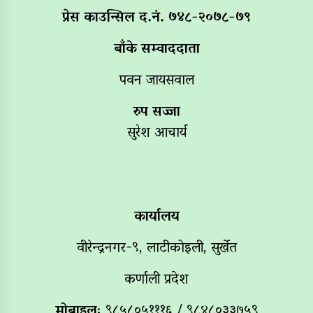
प्रेस काउन्सिल द.नं. ७४८-२०७८-७९
बाँके सम्वाददाता
पवन जायसवाल
रुप सज्जा
सुरेश आचार्य
कार्यालय
वीरेन्द्रनगर-९, लाटीकोइली, सुर्खेत
कर्णाली प्रदेश
मोबाइलः
९८५८०५१११६ / ९८४८०३३७५९