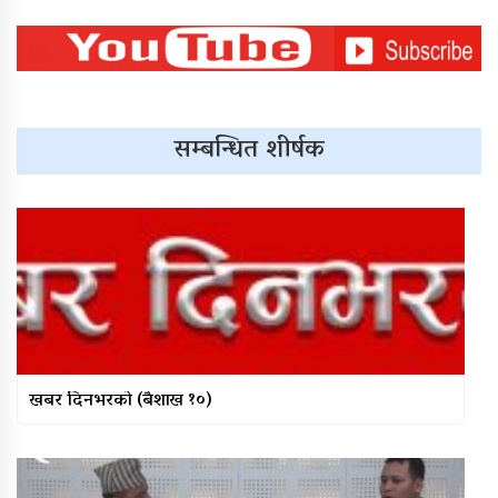
सुर्खेतको आपत्ति
पत्रकार महासंघका निवर्तमान अध्यक्ष
शर्माद्वारा ‘श्रीमनु पत्रकारिता पुरस्कार’
कोष स्थापना
सम्बन्धित शीर्षक
एक्टीभ युवा क्लबको आयोजनामा २१
जनाले गरे रक्तदान
नागढुङ्गा–सिस्नेखोला सुरुङमार्ग उद्घाटन:
तीन महिनासम्म ‘परीक्षणकाल’,
अत्यावश्यक सेवालाई मात्र प्रवेश
वीरेन्द्रनगरमा रक्तदान कार्यक्रम सम्पन्न,
खबर दिनभरको (बैशाख १०)
९४ पिन्ट रगत संकलन