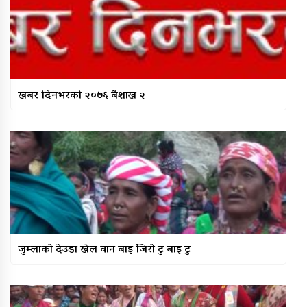
खबर दिनभरको २०७६ बैशाख २
जुम्लाको देउडा खेल वान बाइ जिरो टु बाइ टु