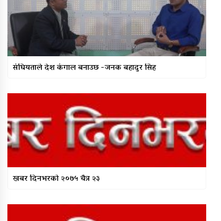
कर्णाली प्रदेश सरकारद्वारा सवारी
साधनमा नयाँ कर र दस्तुर निर्धारण
क्यान्सर अस्पताल खजुरामा
बालबालिकाकालागि कृतिम खेल सामाग्री
संघियताले देश कंगाल बनाउछ ‍‍-जनक बहादुर सिंह
हस्तान्तरण
बर्दियाको राजापूरमा सर्वाधिक शतक
रक्तदाता कर्माचार्य सम्मानित
खबर दिनभरको २०७५ चैत्र २३