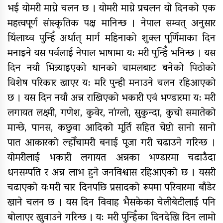
भई योमरी माग्ने चलन छ । योमरी माग्ने प्रचलन यो दिनको एक
महत्त्वपूर्ण सांस्कृतिक पक्ष मानिन्छ । नेपाल सम्वत् अनुसार
थिंलाथ्व पुन्हिँ अर्थात् मार्ग महिनाको शुक्ल पूर्णिमाका दिन
मनाइने यस पर्वलाई नेपाल भाषामा य: मरी पुन्हिँ भनिन्छ । यस
दिन नयाँ भित्र्याइएको धानको चामलबाट बनेको पिठोको
विशेष परिकार खाएर य: मरि पुन्ही मनाउने चलन रहिआएको
छ । यस दिन नयाँ अन्न राखिएको भकारी एवं भण्डारमा य: मरी
लगायत लक्ष्मी, गणेश, कुवेर, नांग्लो, सुकुन्दा, कुचो समातेको
मान्छे, पानस, कछुवा आदिको मूर्ति सहित चेप्टो सानो सानो
पात आकारको ल्होँचामरी बनाई पूजा गरी चढाउने गरिन्छ ।
योमरीलाई भकारी लगायत अन्नका भण्डारमा चढाउँदा
धनसम्पति र अन्न लाभ हुने जनविश्वास रहिआएको छ । यसरी
चढाएको यःमरी चार दिनपछि प्रसादको रूपमा परिवारमा बाँडेर
खाने चलन छ । यस दिन विवाह भैसकेका चेलीबेटीलाई पनि
बोलाएर खुवाउने गरिन्छ । य: मरी पुन्हिँका दिनदेखि दिन लामो