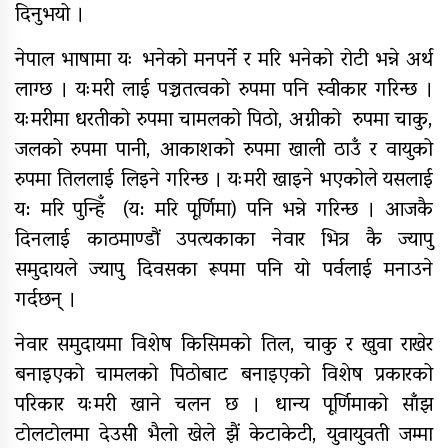
दिनुभयो ।
नेपाल भाषामा यः भनेको मनपर्ने र मरि भनेको रोटी भन्ने अर्थ
नेपाल रेडक्रसका केन्द्रीय कोषाध्यक्ष
लाग्छ । यःमरी लाई पञ्चतत्वको रुपमा पनि स्वीकार गरिन्छ ।
कर्माचार्यद्वारा बाँके शाखामा भेटघाट
यःमरीमा धरतीको रुपमा चामलको पिठो, अग्नीको रुपमा चाकु,
जलको रुपमा पानी, आकाशको रुपमा खाली ठाउँ र वायुको
रुपमा तिललाई लिइने गरिन्छ । यःमरी खाइने भएकोले यसलाई
नेपालका सर्वाधिक स्वयंसेवी शतक
य: मरि पुन्हिँ (य: मरि पूर्णिमा) पनि भन्ने गरिन्छ । आजकै
रक्तदाता कर्माचार्यद्वारा मुगुमा १८७औं
पटकको रक्तदान
दिनलाई काठमाण्डौं उपत्यकाका नेवार भित्र कै ज्यापु
समुदायले ज्यापु दिवसका रूपमा पनि यो पर्वलाई मनाउने
गर्दछन् ।
नेवार समुदायमा विशेष किसिमको तिल, चाकु र खुवा राखेर
बनाइएको चामलको पिठोबाट बनाइएको विशेष प्रकारको
परिकार यःमरी खाने चलन छ । धान्य पूर्णिमाको साँझ
टोलटोलमा देउसी भैलो खेले झैं केटाकेटी, युवायुवती जम्मा