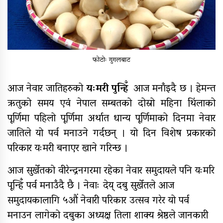
९४ पिन्ट रगत संकलन
कर्णाली प्रदेश सरकारद्वारा सवारी
फोटोः गुगलबाट
साधनमा नयाँ कर र दस्तुर निर्धारण
आज नेवार जातिहरुको
यःमरी पुन्हिँ
आज मनाँइदै छ । हेमन्त
क्यान्सर अस्पताल खजुरामा
ऋतुको समय एवं नेपाल सम्बतको दोस्रो महिना थिंलाको
बालबालिकाकालागि कृतिम खेल सामाग्री
पूर्णिमा पहिलो पूर्णिमा अर्थात धान्य पूर्णिमाको दिनमा नेवार
हस्तान्तरण
जातिले यो पर्व मनाउने गर्दछन् । यो दिन विशेष प्रकारको
बर्दियाको राजापूरमा सर्वाधिक शतक
परिकार यःमरी बनाएर खाने गरिन्छ ।
रक्तदाता कर्माचार्य सम्मानित
आज सुर्खेतको वीरेन्द्रनगरमा रहेका नेवार समुदायले पनि यःमरि
पून्हिँ पर्व मनाउँदै छै । नेवाः देय् दबु सुर्खेतले आज
समुदायकालागि ५औं नेवारी परिकार उत्सव गरेर यो पर्व
मुगुमा नेपाल स्वयंसेवी रक्तदाता समाज
मनाउन लागेको दबुका अध्यक्ष तिला शाक्य श्रेष्ठले जानकारी
गठन, अध्यक्षमा बुढा