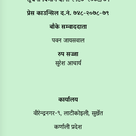
सूचना विभाग द‌.नं. २९८७-२०७८/७९
प्रेस काउन्सिल द.नं. ७४८-२०७८-७९
बाँके सम्वाददाता
पवन जायसवाल
रुप सज्जा
सुरेश आचार्य
कार्यालय
वीरेन्द्रनगर-९, लाटीकोइली, सुर्खेत
कर्णाली प्रदेश