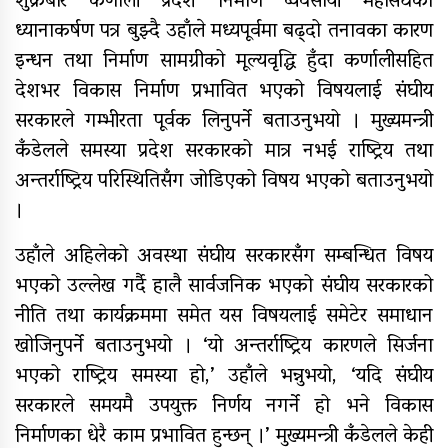
शुक्रबार कर्णाली प्रदेश निर्माण व्यवसायी महासंघको
ध्यानाकर्षण पत्र बुझ्दै उहाँले मध्यपूर्वमा बढ्दो तनावका कारण
इन्धन तथा निर्माण सामग्रीको मूल्यवृद्धि हुँदा कर्णालीसहित
नेपाल रेडक्रसका केन्द्रीय कोषाध्यक्ष
देशभर विकास निर्माण प्रभावित भएको विषयलाई संघीय
कर्माचार्यद्वारा बाँके शाखामा भेटघाट
सरकारले गम्भीरता पूर्वक लिनुपर्ने बताउनुभयो । मुख्यमन्त्री
कँडेलले समस्या प्रदेश सरकारको मात्र नभई राष्ट्रिय तथा
अन्तर्राष्ट्रिय परिस्थितिसँग जोडिएको विषय भएको बताउनुभयो
नेपालका सर्वाधिक स्वयंसेवी शतक
।
रक्तदाता कर्माचार्यद्वारा मुगुमा १८७औं
पटकको रक्तदान
उहाँले अहिलेको अवस्था संघीय सरकारसँग सम्बन्धित विषय
भएको उल्लेख गर्दै हालै सार्वजनिक भएको संघीय सरकारको
नीति तथा कार्यक्रममा समेत यस विषयलाई समेटेर समाधान
खोजिनुपर्ने बताउनुभयो । ‘यो अन्तर्राष्ट्रिय कारणले सिर्जना
भएको राष्ट्रिय समस्या हो,’ उहाँले भन्नुभयो, ‘यदि संघीय
सरकारले समयमै उपयुक्त निर्णय नगर्ने हो भने विकास
निर्माणका धेरै काम प्रभावित हुन्छन् ।’ मुख्यमन्त्री कँडेलले केही