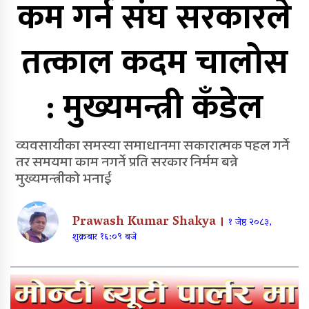
कम गर्न संघ सरकारले
पत्रकार खड्काको चरित्रहत्या गर्न
तत्काल कदम चालोस
खोजिएको भन्दै पत्रकार महासंघ
सुर्खेतको आपत्ति
: मुख्यमन्त्री कँडेल
पत्रकार महासंघका निवर्तमान अध्यक्ष
शर्माद्वारा ‘श्रीमनु पत्रकारिता पुरस्कार’
कोष स्थापना
व्यवसायीका समस्या समाधानमा सकारात्मक पहल गर्ने
तर समयमा काम नगर्ने प्रति सरकार निर्मम बन्ने
एक्टीभ युवा क्लबको आयोजनामा २१
मुख्यमन्त्रीको भनाई
जनाले गरे रक्तदान
Prawash Kumar Shakya ।
१ जेष्ठ २०८३,
शुक्रबार १६:०९ बजे
नागढुङ्गा–सिस्नेखोला सुरुङमार्ग उद्घाटन:
तीन महिनासम्म ‘परीक्षणकाल’,
अत्यावश्यक सेवालाई मात्र प्रवेश
वीरेन्द्रनगरमा रक्तदान कार्यक्रम सम्पन्न,