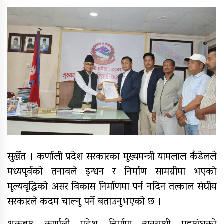
९४ पिन्ट रगत संकलन
कर्णाली प्रदेश सरकारद्वारा सवारी
साधनमा नयाँ कर र दस्तुर निर्धारण
क्यान्सर अस्पताल खजुरामा
बालबालिकाकालागि कृतिम खेल सामाग्री
हस्तान्तरण
बर्दियाको राजापूरमा सर्वाधिक शतक
सुर्खेत । कर्णाली प्रदेश सरकारका मुख्यमन्त्री यामलाल कँडेलले
रक्तदाता कर्माचार्य सम्मानित
मध्यपूर्वको तनावले इन्धन र निर्माण सामग्रीमा भएको
मूल्यवृद्धिको असर विकास निर्माणमा पर्न नदिन तत्काल संघीय
सरकारले कदम चाल्नु पर्ने बताउनुभएको छ ।
मुगुमा नेपाल स्वयंसेवी रक्तदाता समाज
गठन, अध्यक्षमा बुढा