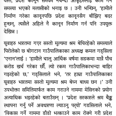
यस्तै, प्रदेश कानून समयमै नबन्दा आफूहरुलाई काम गर्न
समस्या भएको मलासीको भनाइ छ । उनी भन्छिन्, ‘हामीले
निर्माण गरेका कानूनपछि प्रदेश कानूनसँग बाँझिए बदर
नेपाल रेडक्रसका केन्द्रीय कोषाध्यक्ष
हुन्छन्, त्यसैले अहिले नै कानून निर्माण गर्न पनि उपयुक्त
कर्माचार्यद्वारा बाँके शाखामा भेटघाट
देखिन्न ।
युवाहरु भारतमा गएर सस्तो मूल्यमा श्रम बेचिरहेको समस्याले
नेपालका सर्वाधिक स्वयंसेवी शतक
पिरोलेको छ बोगटान गाउँपालिकाका अध्यक्ष कमल गड्सिला
रक्तदाता कर्माचार्यद्वारा मुगुमा १८७औं
‘एनान’लाई । ‘हामीले चालु आर्थिक वर्षमा सडकमा मात्रै पाँच
पटकको रक्तदान
करोड खर्च गरेका छौँ, त्यो रकम गाउँपालिकाभन्दा बाहिर
गइरहेको छ,’ गड्सिलाले भने, ‘तर हाम्रा गाउँपालिकाका
युवाहरु भारतमा सस्तो मूल्यमा श्रम बेच्न बाध्य छन ।’ उनी
उपभोक्ता समितिमार्फत काम गराउने नाममा मेसिनको प्रयोग
अत्याधिक भइरहेको बताउँछन् । ‘प्रदेश सरकारले श्रम बैङ्क
स्थापना गर्नु पर्ने अवधारणा ल्याउनु पर्‍यो’ गडसिलाले भने,
‘विकास गर्ने नाममा डाँडो भत्काउने काम रोक्ने गरी प्रदेश