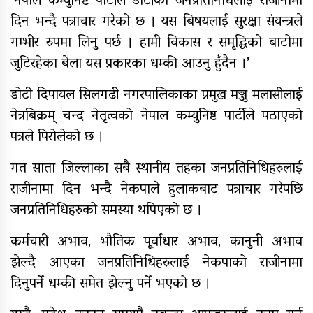
‘नेपाल कम्युनिष्ट पार्टीले डोटीका जनप्रतिनिधिलाई राजीनामा
९४ पिन्ट रगत संकलन
दिन भन्दै पत्राचार गरेको छ । यस बिषयलाई सुरक्षा संयन्त्रले
गम्भीर रुपमा लिनु पर्छ । हामी विकास र समृद्धिको बाटोमा
जुटिरहेका बेला यस प्रकारका धम्की आउनु हुँदैन ।’
कर्णाली प्रदेश सरकारद्वारा सवारी
डोटी दिपायल सिलगढी नगरपालिकाका प्रमुख मञ्जु मलासीलाई
साधनमा नयाँ कर र दस्तुर निर्धारण
नेत्रबिक्रम् चन्द नेतृत्वको नेपाल कम्युनिष्ट पार्टीले पठाएको
पत्रले पिरोलेको छ ।
क्यान्सर अस्पताल खजुरामा
बालबालिकाकालागि कृतिम खेल सामाग्री
गत साता जिल्लाका सबै स्थानीय तहका जनप्रतिनिधिहरुलाई
हस्तान्तरण
राजीनामा दिन भन्दै नेकपाले हुलाकबाट पत्राचार गरेपछि
बर्दियाको राजापूरमा सर्वाधिक शतक
जनप्रतिनिधिहरुको समस्या थपिएको छ ।
रक्तदाता कर्माचार्य सम्मानित
कर्मचारी अभाव, भौतिक पूर्वाधार अभाव, कानुनी अभाव
झेल्दै आएका जनप्रतिनिधिहरुलाई नेकपाको राजीनामा
दिनुपर्ने धम्की समेत झेल्नु पर्ने भएको छ ।
मुगुमा नेपाल स्वयंसेवी रक्तदाता समाज
गठन, अध्यक्षमा बुढा