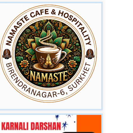
पत्रकार महासंघका निवर्तमान
अध्यक्ष शर्माद्वारा ‘श्रीमनु
पत्रकारिता पुरस्कार’ कोष
स्थापना
वीरेन्द्रनगरमा रक्तदान
कार्यक्रम सम्पन्न, ९४ पिन्ट
रगत संकलन
बर्दियाको राजापूरमा सर्वाधिक
शतक रक्तदाता कर्माचार्य
सम्मानित