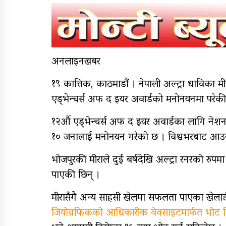
खरालको सार्वजनिक भयो
तीज गीत ‘माइतीको दैलो
बरिलै’
अनलाइनखबर
एक्टीभ युवा क्लबको
आयोजनामा २१ जनाले गरे
१९ कात्तिक, काठमाडौं । नेपाली अल्ट्रा धाविका मी
रक्तदान
एड्भेन्चर्स अफ द इयर अवार्डको मनोनयनमा परेकी
१२औं एड्भेन्चर्स अफ द इयर अवार्डका लागि नेशनल
१० जनालाई मनोनयन गरेको छ । विश्वभरबाट आउन
कर्णाली प्रदेश सरकारद्वारा
सवारी साधनमा नयाँ कर र
भोजपुरकी मीराले दुई बर्षदेखि अल्ट्रा रनरको रुपमा रा
दस्तुर निर्धारण
पाएकी छिन् ।
मीरासँगै अन्य साहसी खेलमा सफलता पाएका खेला
जियोग्रफिकको आधिकारीक वेवसाइटमार्फत भोट 