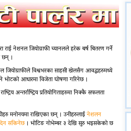
पत्रकार खड्काको चरित्रहत्या
गर्न खोजिएको भन्दै पत्रकार
महासंघ सुर्खेतको आपत्ति
नागढुङ्गा–सिस्नेखोला
सुरुङमार्ग उद्घाटन: तीन
रा राई नेशनल जियोग्राफी च्यानलले हरेक बर्ष बितरण गर्ने
महिनासम्म ‘परीक्षणकाल’,
 छन् ।
अत्यावश्यक सेवालाई मात्र
प्रवेश
 जियोग्राफीले विश्वभरका साहसी खेलसँग आवद्धहरुमध्ये
े भोटको आधारमा विजेता घोषणा गरिनेछ ।
क्यान्सर अस्पताल खजुरामा
बालबालिकाकालागि कृतिम
ष्ट्रिय अन्तर्राष्ट्रिय प्रतियोगिताहरुमा निक्कै सफलता
खेल सामाग्री हस्तान्तरण
डीहरु मनोनयमा राखिएका छन् । उनीहरुलाई
नेशलन
दिन सकिनेछ
। भोटिङ नोभेम्बर ३ देखि सुरु भइसकेको छ