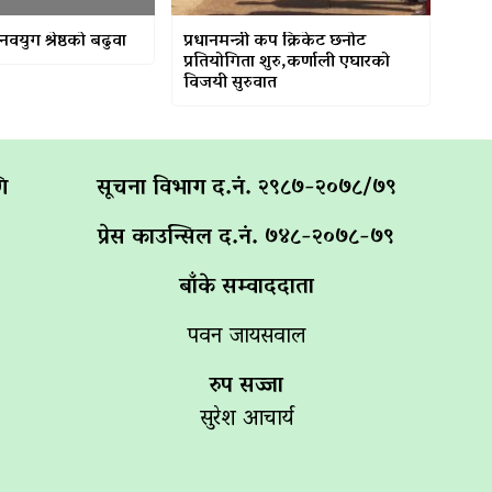
नवयुग श्रेष्ठको बढुवा
प्रधानमन्त्री कप क्रिकेट छनोट
प्रतियोगिता शुरु,कर्णाली एघारको
विजयी सुरुवात
ि
सूचना विभाग द‌.नं. २९८७-२०७८/७९
प्रेस काउन्सिल द.नं. ७४८-२०७८-७९
बाँके सम्वाददाता
पवन जायसवाल
रुप सज्जा
सुरेश आचार्य