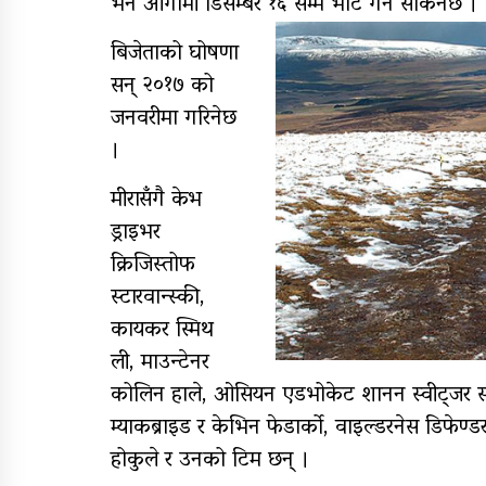
भने आगामी डिसेम्बर १६ सम्म भोट गर्न सकिनेछ ।
बिजेताको घोषणा
सन् २०१७ को
जनवरीमा गरिनेछ
।
मीरासँगै केभ
ड्राइभर
क्रिजिस्तोफ
स्टारवान्स्की,
कायकर स्मिथ
ली, माउन्टेनर
कोलिन हाले, ओसियन एडभोकेट शानन स्वीट्जर स्वानसन
म्याकब्राइड र केभिन फेडार्को, वाइल्डरनेस डिफेण्डर
होकुले र उनको टिम छन् ।