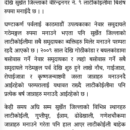
देखि सुर्खेत जिल्लाको वीरेन्द्रनगर नं. ९ लाटीकोइलीमा बिशेष
रुपमा मनाईदै छ । ।
नेपाल रेडक्रसका केन्द्रीय कोषाध्यक्ष
घण्टाकर्ण पर्वलाई काठमाडौं उपत्यकाका नेवार समुदायले
कर्माचार्यद्वारा बाँके शाखामा भेटघाट
गठेमङ्गल रुपमा मनाउने भएता पनि सुर्खेत जिल्लाको
लाटीकोईलीमा सबै समुदायका व्यक्तिहरु मिलेर मनाउने परम्परा
रहदै आएको छ । २००९ साल देखि गोठीकांडा र बयलकांडामा
नेपालका सर्वाधिक स्वयंसेवी शतक
बसोवास गर्ने नेवार समुदायका र त्यहां बसोवास गर्ने सबै
रक्तदाता कर्माचार्यद्वारा मुगुमा १८७औं
समुदायले गठेमङ्गल पर्व देखि शुरु हुने लाखे नाँच, गाईजात्रा,
पटकको रक्तदान
रोपाईजात्रा र कृष्णजन्माष्टमी जस्ता जात्राहरु मनाउनदै
आईरहेको परम्परालाई यथावत राख्दै लाटीकोईलीमा पनि
प्रत्येक बर्ष जात्राहरु मनाउदै आईरहेको छ ।
केही समय अघि सम्म सुर्खेत जिल्लाको विभिन्न स्थानहरु
लाटीकोईली, गुप्तीपुर, ईत्राम, ढोढेखाली, गणेशचौकमा
जात्राहरु मनाउने गरेता पनि हाल आएर लाटीकोईली बाहेक