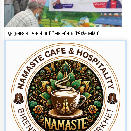
ध्रुवकुमारको “मनको चाबी” सार्वजनिक (भिडियोसहित)