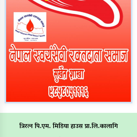
त्रिरत्न पि.एम. मिडिया हाउस प्रा.लि.कालागि