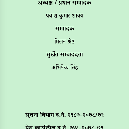
अध्यक्ष / प्रधान सम्पादक
प्रवाश कुमार शाक्य
सम्पादक
मिलन श्रेष्ठ
सुर्खेत सम्वाददता
अभिषेक सिंह
सूचना विभाग द‌.नं. २९८७-२०७८/७९
प्रेस काउन्सिल द.नं. ७४८-२०७८-७९