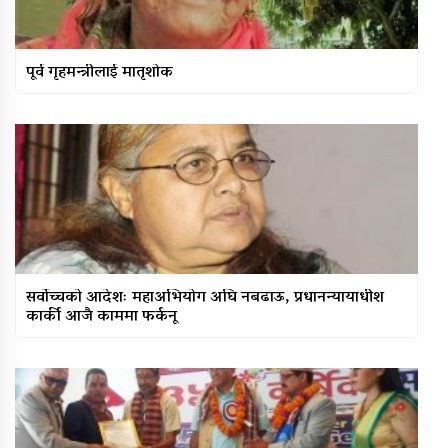
पूर्व गृहमन्त्रीलाई मातृशोक
सर्वोच्चको आदेशः महाअभियोग अघि नबढाऊ, प्रधानन्यायाधीश
कार्की आजै काममा फर्कनू