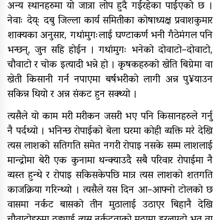
अन्य स्थानहरुमा यो जात्रा लोप हुदै गईरहेका पाईएको छ ।
नेवाः देय्ः दबु जिल्ला कार्य समितीका कोषाध्यक्ष प्रवाशकुमार
शाक्यका अनुसार, गथांमुगःलाई घण्टाकर्ण भनी गँठेमंगल पनि
भन्छन्, जुन सहि होईन । गथांमुगः भनेको दोवाटो–दोवाटो,
चौवाटो र चोक इत्यादी भन्ने हो । कृषकहरुको खेति बिग्रेमा वा
खेती किसानी गर्न नपाएमा बर्षभरीको लागी अन्न पु¥याउन
सकिन्न थियो र अन्न संकट हुन सक्थ्यो ।
त्यसैले यो काम मरी मरीकन जसरी भए पनि किसानहरुले गर्नु
नै पर्दथ्यो । भनिन्छ रोपाईको बेला घरमा कोही व्यक्ति मरे देखि
त्यस लाशको सतिगति समेत नगरी रोपाइ नसके सम्म लाशलाई
मान्द्रोमा बेरी एक कुनामा थन्क्याउदै सबै परिवार रोपाईमा नै
व्यस्त हुन्थे र रोपाइ सकिसकेपछि मात्र त्यस लाशको शतगति
काजक्रिया गरिन्थ्यो । त्यसैले यस दिन आ–आफ्नो टोलको छ
वासमा नर्कट बासको तीन मुठालाई उठाएर बिहानै देखि
चौवाटोहरुमा ठड्याई त्यस नर्कटवाको मुठामा डरलाग्दो भूत वा