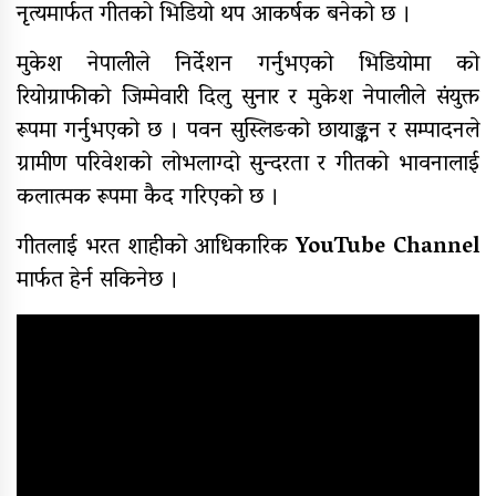
नृत्यमार्फत गीतको भिडियो थप आकर्षक बनेको छ ।
मुकेश नेपालीले निर्देशन गर्नुभएको भिडियोमा को
नेपाल रेडक्रसका केन्द्रीय कोषाध्यक्ष
रियोग्राफीको जिम्मेवारी दिलु सुनार र मुकेश नेपालीले संयुक्त
कर्माचार्यद्वारा बाँके शाखामा भेटघाट
रूपमा गर्नुभएको छ । पवन सुस्लिङको छायाङ्कन र सम्पादनले
ग्रामीण परिवेशको लोभलाग्दो सुन्दरता र गीतको भावनालाई
कलात्मक रूपमा कैद गरिएको छ ।
नेपालका सर्वाधिक स्वयंसेवी शतक
रक्तदाता कर्माचार्यद्वारा मुगुमा १८७औं
गीतलाई भरत शाहीको आधिकारिक
YouTube Channel
पटकको रक्तदान
मार्फत हेर्न सकिनेछ ।