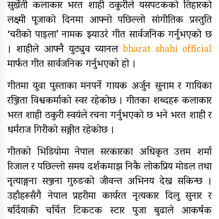
सुर्खेती कलाकार भरत शाही ठकुरीले यसपटकको तिहारको
९४ पिन्ट रगत संकलन
लक्ष्मी पूजाको दिनमा आफ्नो पछिल्लो सांगीतिक प्रस्तुति
‘चरीको पाइला’ नामक झ्याउरे गीत सार्वजनिक गर्नुभएको छ
। शाहीले आफ्नै युट्युव च्यानल
bharat shahi official
कर्णाली प्रदेश सरकारद्वारा सवारी
मार्फत गीत सार्वजनिक गर्नुभएको हो ।
साधनमा नयाँ कर र दस्तुर निर्धारण
गीतमा युवा पुस्ताका मनपर्ने गायक अर्जुन सुनाम र गायिका
रञ्जिता विश्वकर्माको स्वर रहेकोछ ।
गीतका शब्दहरू कलाकार
क्यान्सर अस्पताल खजुरामा
बालबालिकाकालागि कृतिम खेल सामाग्री
भरत शाही ठकुरी स्वयंले रचना गर्नुभएको छ भने भरत शाही र
हस्तान्तरण
धर्मराज गिरीको सङ्गीत रहेकोछ ।
बर्दियाको राजापूरमा सर्वाधिक शतक
गीतको भिडियोमा नेपाल सरकारका अधिकृत उत्तम शर्मा
रक्तदाता कर्माचार्य सम्मानित
रिजाल र पछिल्लो समय दर्शकमाझ निकै लोकप्रिय मोडल तथा
नृत्याङ्गना सञ्जना गुरुङको जीवन्त अभिनय देख्न सकिन्छ ।
उहाँहरूसँगै नेपाल प्रहरीमा कार्यरत नृत्यकार दिलु सुनार र
मुगुमा नेपाल स्वयंसेवी रक्तदाता समाज
बर्दियाकी चर्चित टिकटक स्टार पुजा बुढाले आकर्षक
गठन, अध्यक्षमा बुढा