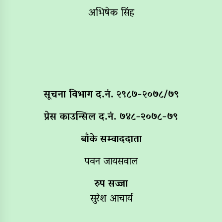
अभिषेक सिंह
सूचना विभाग द‌.नं. २९८७-२०७८/७९
प्रेस काउन्सिल द.नं. ७४८-२०७८-७९
बाँके सम्वाददाता
पवन जायसवाल
रुप सज्जा
सुरेश आचार्य