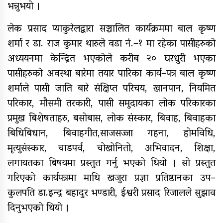
भन्नुभयो ।
लेक प्रसाद प्याकुरेलद्वारा सञ्चालित कार्यक्रममा बाल कृष्ण
नेपाल रेडक्रसका केन्द्रीय कोषाध्यक्ष
शर्मा र डा. राज कुमार थारुले वडा नं.–१ मा रहेका पासीहरुको
कर्माचार्यद्वारा बाँके शाखामा भेटघाट
अध्ययनमा केन्द्रित भएकोले करीब २० घरधुरी भएका
पासीहरुको अवस्था बारेमा तयार पारिका कार्य–पत्र बाल कृष्ण
शर्माले पासी जाति बारे संक्षिप्त परिचय, खानपान, नियमित
नेपालका सर्वाधिक स्वयंसेवी शतक
परिकार, मौसमी तरकारी, पासी समुदायका लोक परिकारका
रक्तदाता कर्माचार्यद्वारा मुगुमा १८७औं
पटकको रक्तदान
प्रमुख बिशेषताहरु, बसोबास, लोक संस्कार, बिवाह, बिवाहका
बिधिबिधान, बिवाहगीत,साजसज्जा गहना, होमविधि,
मृत्युसंस्कार, चाडपर्व, चोखोनितो, अभिवादन, शिक्षा,
लगायतका बिषयमा प्रस्तुत गर्नु भएको थियो । सो प्रस्तुत
गरिएको कार्यपत्रमा माथि खजुरा प्रज्ञा प्रतिष्ठानका उप–
कुलपति डा.इन्द्र बहादुर भण्डारी, ईश्वरी प्रसाद रिजालले सुझाव
दिनुभएको थियो ।