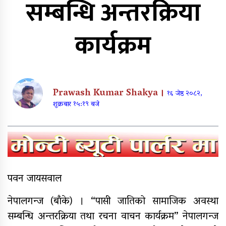
सम्बन्धि अन्तरक्रिया
पत्रकार खड्काको चरित्रहत्या गर्न
कार्यक्रम
खोजिएको भन्दै पत्रकार महासंघ
सुर्खेतको आपत्ति
पत्रकार महासंघका निवर्तमान अध्यक्ष
शर्माद्वारा ‘श्रीमनु पत्रकारिता पुरस्कार’
Prawash Kumar Shakya ।
१६ जेष्ठ २०८२,
कोष स्थापना
शुक्रबार १५:१९ बजे
एक्टीभ युवा क्लबको आयोजनामा २१
जनाले गरे रक्तदान
पवन जायसवाल
नागढुङ्गा–सिस्नेखोला सुरुङमार्ग उद्घाटन:
तीन महिनासम्म ‘परीक्षणकाल’,
नेपालगन्ज (बाँके) । “पासी जातिको सामाजिक अवस्था
अत्यावश्यक सेवालाई मात्र प्रवेश
सम्बन्धि अन्तरक्रिया तथा रचना वाचन कार्यक्रम” नेपालगन्ज
वीरेन्द्रनगरमा रक्तदान कार्यक्रम सम्पन्न,