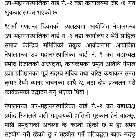
उप–महानगरपालिका वार्ड नं.–१ वडा कार्यालयमा जेष्ठ १६ गते
९४ पिन्ट रगत संकलन
शुक्रवार सम्पन्न भएको छ ।
१८औँ गणतन्त्र दिवसको उपलक्ष्यमा आयोजित नेपालगन्ज
कर्णाली प्रदेश सरकारद्वारा सवारी
उप–महानगरपालिका वार्ड नं.–१ वडा कार्यालय र भेरी साहित्य
साधनमा नयाँ कर र दस्तुर निर्धारण
समाज केन्द्रिय समितिको संयुक्त आयोजनामा आयोजित
नेपालगन्ज उप–महानगरपालिका वार्ड नं.–१ का वडाध्यक्ष
प्रमोद रिजालको अध्यक्षता, कार्यक्रमका प्रमुख अतिथि नेपाल
क्यान्सर अस्पताल खजुरामा
बालबालिकाकालागि कृतिम खेल सामाग्री
प्रज्ञा प्रतिष्ठानका पूर्व सदस्य सचिव तथा वरिष्ठ कथाकार सनत
हस्तान्तरण
कुमार रेग्मी ब्यानर वाचनका साथै १८ वटा दीप प्रज्वलन गरी
कार्यक्रमको उद्घाटन गर्नु भएको थियो ।
बर्दियाको राजापूरमा सर्वाधिक शतक
रक्तदाता कर्माचार्य सम्मानित
नेपालगन्ज उप–महानगरपालिका वार्ड नं.–१ का वडाध्यक्ष
प्रमोद रिजालले पासी समुदायको हासिलो मुस्कान हेर्न चाहन्छु,
पासी समुदायको अवस्था के कस्तो रहेको छ म हर समय
मुगुमा नेपाल स्वयंसेवी रक्तदाता समाज
सहयोग गरी रहेको छु र सहयोग गर्ने प्रतिवद्धता ब्यक्त गर्दछु
गठन, अध्यक्षमा बुढा