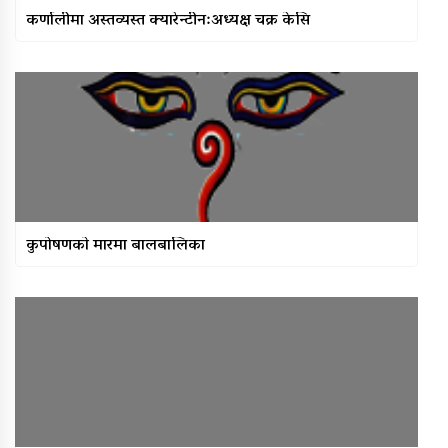
कर्णालीमा अस्तव्यस्त क्यारेन्टीन:अध्यक्ष चक्र केसि
कुपोषणकाे मारमा बालबालिका