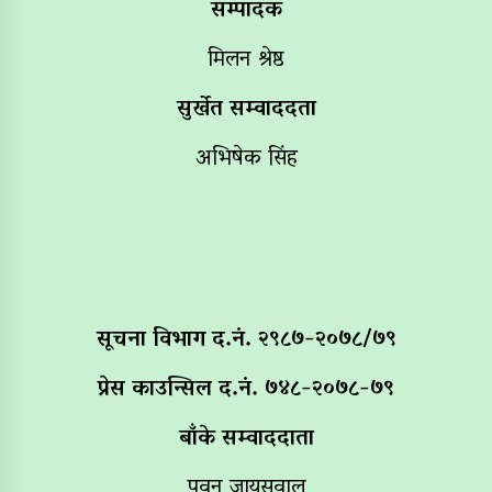
सम्पादक
मिलन श्रेष्ठ
सुर्खेत सम्वाददता
अभिषेक सिंह
सूचना विभाग द‌.नं. २९८७-२०७८/७९
प्रेस काउन्सिल द.नं. ७४८-२०७८-७९
बाँके सम्वाददाता
पवन जायसवाल