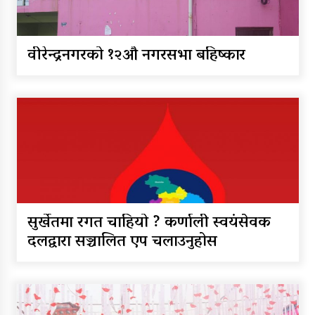
वीरेन्द्रनगरको १२औं नगरसभा बहिष्कार
नेपाल रेडक्रसका केन्द्रीय कोषाध्यक्ष
कर्माचार्यद्वारा बाँके शाखामा भेटघाट
नेपालका सर्वाधिक स्वयंसेवी शतक
रक्तदाता कर्माचार्यद्वारा मुगुमा १८७औं
पटकको रक्तदान
सुर्खेतमा रगत चाहियो ? कर्णाली स्वयंसेवक
दलद्वारा सञ्चालित एप चलाउनुहोस