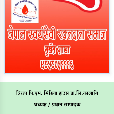
त्रिरत्न पि.एम. मिडिया हाउस प्रा.लि.कालागि
अध्यक्ष / प्रधान सम्पादक